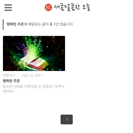
새콤달콤한 오늘
행복한 주문
에 해당되는 글이 총
1
건 있습니다.
아무거나
|
July 10, 2017
행복한 주문
믿으면 진짜로 이루어질 수 있겠죠? 하쿠나
마타타!
1