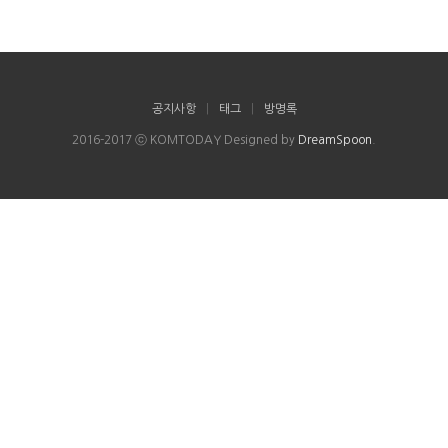
공지사항
|
태그
|
방명록
2016-2017 ⓒ KOMTODAY Designed by
DreamSpoon
.