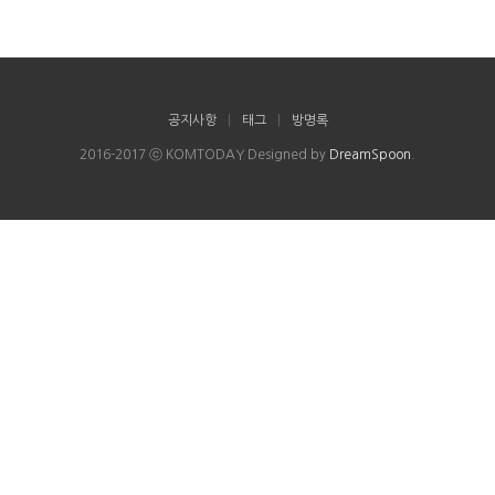
공지사항
|
태그
|
방명록
2016-2017 ⓒ KOMTODAY Designed by
DreamSpoon
.