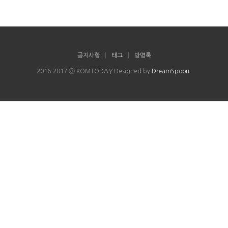
공지사항
|
태그
|
방명록
2016-2017 ⓒ KOMTODAY Designed by
DreamSpoon
.