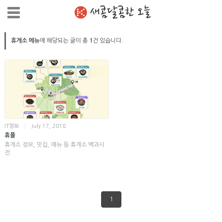
새콤달콤한 오늘
휴게소 메뉴
에 해당되는 글이 총
1
건 있습니다.
IT정보
|
July 17, 2018
휴플
휴게소 정보, 맛집, 메뉴 등 휴게소 백과사
전.
1