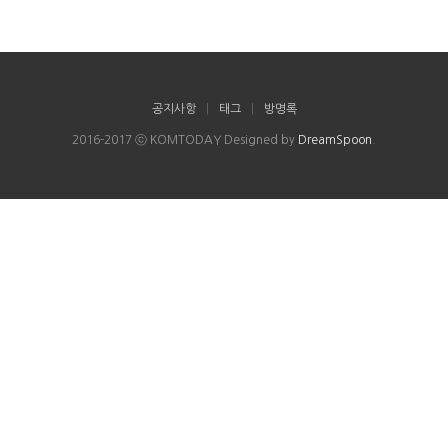
공지사항
|
태그
|
방명록
2016-2017 ⓒ KOMTODAY Designed by
DreamSpoon
.