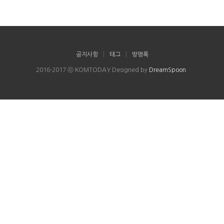
공지사항
|
태그
|
방명록
2016-2017 ⓒ KOMTODAY Designed by
DreamSpoon
.