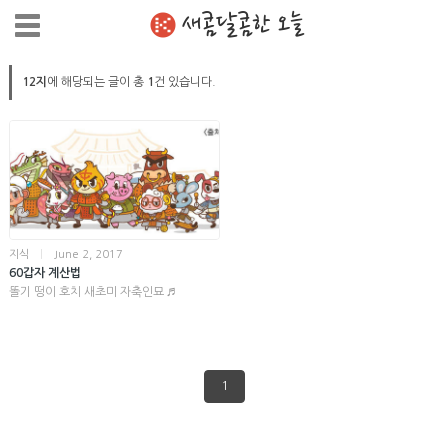
새콤달콤한 오늘
12지
에 해당되는 글이 총
1
건 있습니다.
지식
|
June 2, 2017
60갑자 계산법
똘기 떵이 호치 새초미 자축인묘 ♬
1