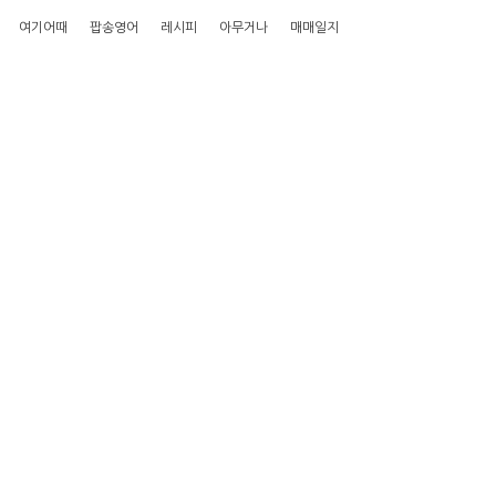
여기어때
팝송영어
레시피
아무거나
매매일지