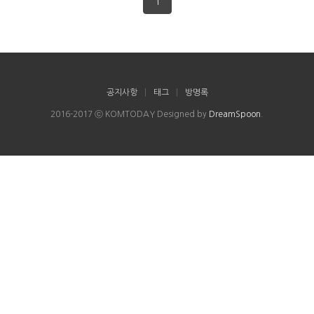
1
공지사항
|
태그
|
방명록
2016-2017 ⓒ KOMTODAY Designed by
DreamSpoon
.