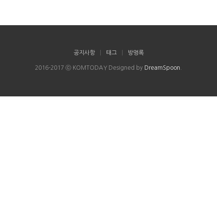
공지사항
|
태그
|
방명록
2016-2017 ⓒ KOMTODAY Designed by
DreamSpoon
.