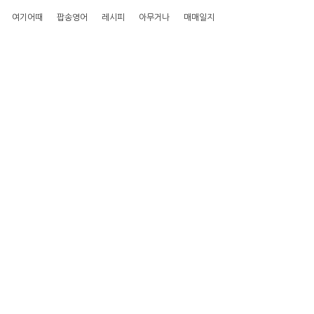
여기어때
팝송영어
레시피
아무거나
매매일지