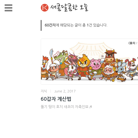
새콤달콤한 오늘
60간지
에 해당되는 글이 총
1
건 있습니다.
지식
|
June 2, 2017
60갑자 계산법
똘기 떵이 호치 새초미 자축인묘 ♬