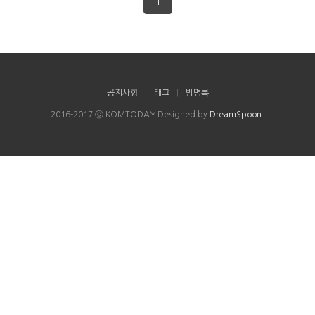
1
공지사항
|
태그
|
방명록
2016-2017 ⓒ KOMTODAY Designed by
DreamSpoon
.